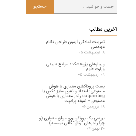
جستجو
آخرین مطالب
تمرینات آمادگی آزمون طراحی نظام
مهندسی
۱۸ اردیبهشت ۰۵
وبینارهای پژوهشکده سوانح طبیعی
وزارت علوم
۰۹ اردیبهشت ۰۵
پست پروداکشن معماری با هوش
مصنوعی: امتداد و تغییر سایز عکس یا
outpainting رندر معماری با هوش
مصنوعی+ نمونه پرامپت
۲۸ فروردین ۰۵
بررسی یک پورتفولیوی موفق معماری (و
چرا رندرهای "رئال" کافی نیستند)
۲۰ بهمن ۰۴