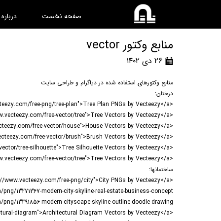
صفحه نخست
درباره
منابع وکتور vector
۲۶ دی ۱۴۰۲
منابع وکتورهای استفاده شده در دیاگرام و طراحی سایت
درختان:
<a href="https://www.vecteezy.com/free-png/tree-plan">Tree Plan PNGs by Vecteezy</a>
<a href="https://www.vecteezy.com/free-vector/tree">Tree Vectors by Vecteezy</a>
<a href="https://www.vecteezy.com/free-vector/house">House Vectors by Vecteezy</a>
<a href="https://www.vecteezy.com/free-vector/brush">Brush Vectors by Vecteezy</a>
<a href="https://www.vecteezy.com/free-vector/tree-silhouette">Tree Silhouette Vectors by Vecteezy</a>
<a href="https://www.vecteezy.com/free-vector/tree">Tree Vectors by Vecteezy</a>
ساختمانها:
<a href="https://www.vecteezy.com/free-png/city">City PNGs by Vecteezy</a>
png/13271367-modern-city-skyline-real-estate-business-concept
/png/13391856-modern-cityscape-skyline-outline-doodle-drawing
<a href="https://www.vecteezy.com/free-vector/architectural-diagram">Architectural Diagram Vectors by Vecteezy</a>