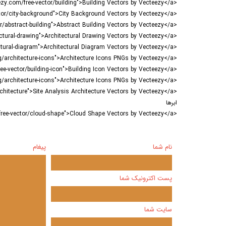
<a href="https://www.vecteezy.com/free-vector/building">Building Vectors by Vecteezy</a>
<a href="https://www.vecteezy.com/free-vector/city-background">City Background Vectors by Vecteezy</a>
<a href="https://www.vecteezy.com/free-vector/abstract-building">Abstract Building Vectors by Vecteezy</a>
<a href="https://www.vecteezy.com/free-vector/architectural-drawing">Architectural Drawing Vectors by Vecteezy</a>
<a href="https://www.vecteezy.com/free-vector/architectural-diagram">Architectural Diagram Vectors by Vecteezy</a>
<a href="https://www.vecteezy.com/free-png/architecture-icons">Architecture Icons PNGs by Vecteezy</a>
<a href="https://www.vecteezy.com/free-vector/building-icon">Building Icon Vectors by Vecteezy</a>
<a href="https://www.vecteezy.com/free-png/architecture-icons">Architecture Icons PNGs by Vecteezy</a>
<a href="https://www.vecteezy.com/free-vector/site-analysis-architecture">Site Analysis Architecture Vectors by Vecteezy</a>
ابرها
<a href="https://www.vecteezy.com/free-vector/cloud-shape">Cloud Shape Vectors by Vecteezy</a>
نام شما
پیغام
پست اکترونیک شما
سایت شما