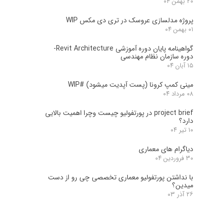
۲۰ بهمن ۰۴
پروژه مدلسازی عروسک در تری دی مکس WIP
۰۱ بهمن ۰۴
گواهینامه پایان دوره آموزشی Revit Architecture-
دوره سازمان نظام مهندسی
۱۵ آبان ۰۴
مینی کمپ کرونا (پست آپدیت میشود) #WIP
۰۸ مرداد ۰۴
project brief در پورتفولیو چیست وچرا اهمیت بالایی
دارد؟
۱۰ تیر ۰۴
دیاگرام های معماری
۳۰ فروردین ۰۴
با نداشتن پورتفولیو معماری تخصصی چی رو از دست
میدین؟
۲۶ آذر ۰۳