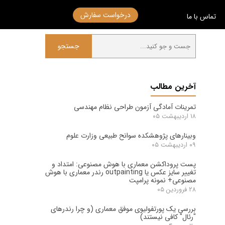
درخواست سفارش
تماس با ما
جستجو
آخرین مطالب
تمرینات آمادگی آزمون طراحی نظام مهندسی
۱۸ اردیبهشت ۰۵
وبینارهای پژوهشکده سوانح طبیعی وزارت علوم
۰۹ اردیبهشت ۰۵
پست پروداکشن معماری با هوش مصنوعی: امتداد و
تغییر سایز عکس یا outpainting رندر معماری با هوش
مصنوعی+ نمونه پرامپت
۲۸ فروردین ۰۵
بررسی یک پورتفولیوی موفق معماری (و چرا رندرهای
"رئال" کافی نیستند)