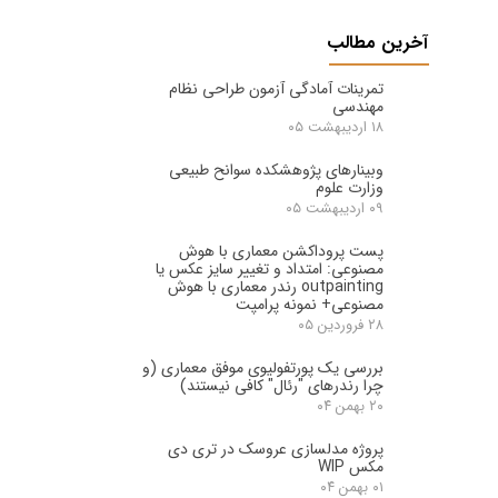
آخرین مطالب
تمرینات آمادگی آزمون طراحی نظام
مهندسی
۱۸ اردیبهشت ۰۵
وبینارهای پژوهشکده سوانح طبیعی
وزارت علوم
۰۹ اردیبهشت ۰۵
پست پروداکشن معماری با هوش
مصنوعی: امتداد و تغییر سایز عکس یا
outpainting رندر معماری با هوش
مصنوعی+ نمونه پرامپت
۲۸ فروردین ۰۵
بررسی یک پورتفولیوی موفق معماری (و
چرا رندرهای "رئال" کافی نیستند)
۲۰ بهمن ۰۴
پروژه مدلسازی عروسک در تری دی
مکس WIP
۰۱ بهمن ۰۴