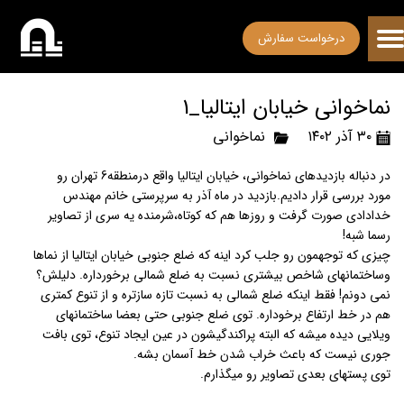
درخواست سفارش
نماخوانی خیابان ایتالیا_1
۳۰ آذر ۱۴۰۲
نماخوانی
در دنباله بازدیدهای نماخوانی، خیابان ایتالیا واقع درمنطقه6 تهران رو
مورد بررسی قرار دادیم.بازدید در ماه آذر به سرپرستی خانم مهندس
خدادادی صورت گرفت و روزها هم که کوتاه،شرمنده یه سری از تصاویر
رسما شبه!
چیزی که توجهمون رو جلب کرد اینه که ضلع جنوبی خیابان ایتالیا از نماها
وساختمانهای شاخص بیشتری نسبت به ضلع شمالی برخورداره. دلیلش؟
نمی دونم! فقط اینکه ضلع شمالی به نسبت تازه سازتره و از تنوع کمتری
هم در خط ارتفاع برخوداره. توی ضلع جنوبی حتی بعضا ساختمانهای
ویلایی دیده میشه که البته پراکندگیشون در عین ایجاد تنوع، توی بافت
جوری نیست که باعث خراب شدن خط آسمان بشه.
توی پستهای بعدی تصاویر رو میگذارم.