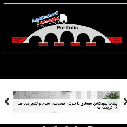
ا رندرهای "رئال" کافی نیستند)
پست پروداکشن معماری با هوش مصنوعی: امتداد و تغییر سایز عکس یا outpainting رندر معماری با هوش مصنوعی+ نمونه پرامپت
وبینا
۲۸ فروردین ۰۵
۰۹ اردیبهشت ۰۵