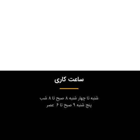
ساعت کاری
شنبه تا چهار شنبه 8 صبح تا 8 شب
پنج شنبه 9 صبح تا 6 عصر