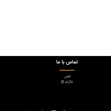
تماس با ما
تلفن:
تلگرام:@