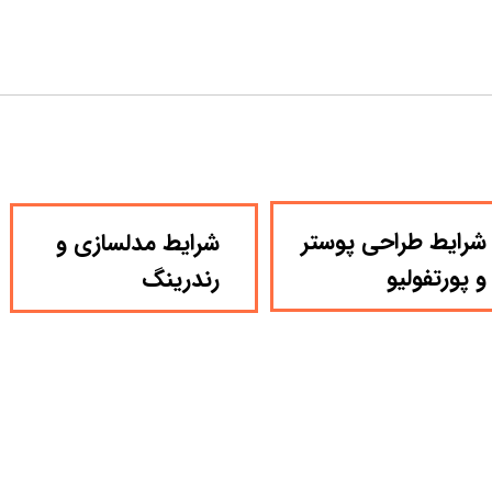
​شرایط طراحی پوستر
​شرایط مدلسازی و
و پورتفولیو
رندرینگ